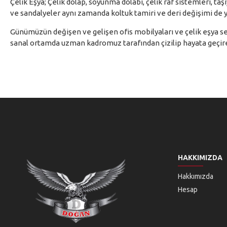
Çelik Eşya; Çelik dolap, soyunma dolabı, çelik raf sistemleri, t
ve sandalyeler aynı zamanda koltuk tamiri ve deri değişimi de 
Günümüzün değişen ve gelişen ofis mobilyaları ve çelik eşya se
sanal ortamda uzman kadromuz tarafından çizilip hayata geçireb
HAKKIMIZDA
Hakkımızda
Hesap