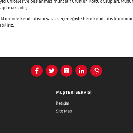
aşıyıcı üniteler ve paslanmaz muhtelif ürünler, Koltuk Grupları, Mü
yapılmaktadır;
ktöründe kendi ofisini yarat seçeneğiyle hem kendi ofis kombinini
iliriz.
MÜŞTERI SERVISI
İletişim
Site Map