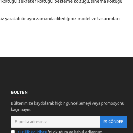
dür koltuğu, sekreter koltuğu, bekleme koltuğu, sinema koltuğu
z yaratabilir aynı zamanda dilediğiniz model ve tasarımları
BÜLTEN
Bültenimize kaydolarak hiçbir güncellemeyi veya promosyonu
kaçırmayın.
GÖNDER
Gizlilik Politikası
'ni okudum ve kabul ediyorum.